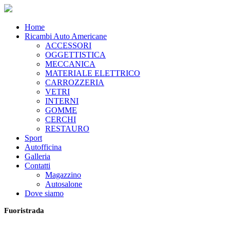
Home
Ricambi Auto Americane
ACCESSORI
OGGETTISTICA
MECCANICA
MATERIALE ELETTRICO
CARROZZERIA
VETRI
INTERNI
GOMME
CERCHI
RESTAURO
Sport
Autofficina
Galleria
Contatti
Magazzino
Autosalone
Dove siamo
Fuoristrada