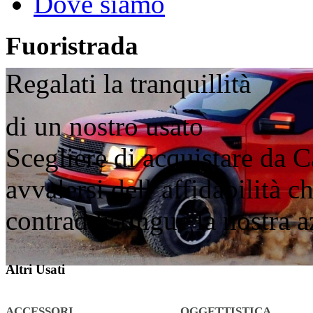
Dove siamo
Fuoristrada
Regalati la tranquillità
di un nostro usato
Scegliere di acquistare da C
avvalersi dell’affidabilità 
contraddistingue la nostra 
Altri Usati
ACCESSORI
OGGETTISTICA